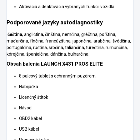
Aktivácia a deaktivácia vybraných funkcií vozidla
Podporované jazyky autodiagnostiky
čeština
, angličtina, čínština, nemčina, gréčtina, poľština,
maďarčina, fínčina, francúzština, japončina, arabčina, švédčina,
portugalčina, ruština, srbčina, taliančina, turečtina, rumunčina,
kórejčina, španielčina, dánčina, bulharčina
Obsah balenia LAUNCH X431 PROS ELITE
8 palcový tablet s ochranným puzdrom,
Nabíjačka
Licenčný štítok
Návod
OBD2 kábel
USB kábel
Prenosný kufor