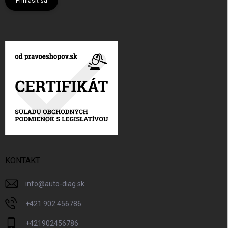
Prihlásiť sa
KONTAKT
info
@
auto-diag.sk
+421 902 456786
+421902456786