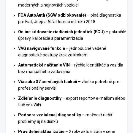
moderných a najnovších vozidiel
FCA AutoAuth (SGW odblokovanie)
– plná diagnostika
pre Fiat, Jeep a Alfa Romeo od roku 2018
Online kódovanie riadiacich jednotiek (ECU)
– pokročilé
úpravy, kalibrácie a parametrizácia
VAG navigované funkcie
– jednoduché vedené
diagnostické postupy krok za krokom
Automatické načítanie VIN
– rýchla identifikácia vozidla
bez manuálneho zadávania
Viac ako 37 servisných funkcií
– všetko potrebné pre
profesionálny servis
Zdieľanie diagnostiky
– export reportov e-mailom alebo
tlač cez WiFi
Podpora vzdialenej diagnostiky
– možnosť riešiť
problémy aj na diaľku
Pravidelné aktualizácie
– 2 roky aktualizácií v cene