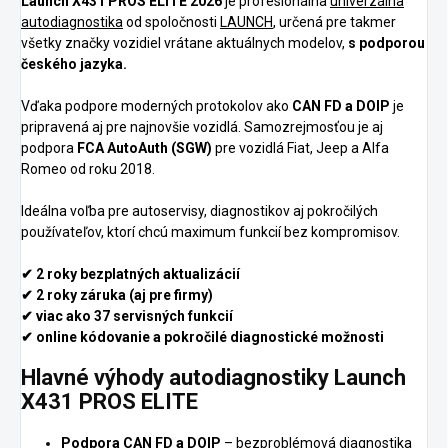
Launch X431 PROS ELITE 2026
je profesionálna
univerzálna
autodiagnostika
od spoločnosti
LAUNCH
, určená pre takmer
všetky značky vozidiel vrátane aktuálnych modelov,
s podporou
českého jazyka.
Vďaka podpore moderných protokolov ako
CAN FD a DOIP
je
pripravená aj pre najnovšie vozidlá. Samozrejmosťou je aj
podpora
FCA AutoAuth (SGW)
pre vozidlá Fiat, Jeep a Alfa
Romeo od roku 2018.
Ideálna voľba pre autoservisy, diagnostikov aj pokročilých
používateľov, ktorí chcú maximum funkcií bez kompromisov.
✔ 2 roky bezplatných aktualizácií
✔ 2 roky záruka (aj pre firmy)
✔ viac ako 37 servisných funkcií
✔ online kódovanie a pokročilé diagnostické možnosti
Hlavné výhody autodiagnostiky Launch
X431 PROS ELITE
Podpora CAN FD a DOIP
– bezproblémová diagnostika