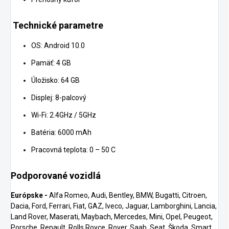
Technické parametre
OS: Android 10.0
Pamäť: 4 GB
Úložisko: 64 GB
Displej: 8-palcový
Wi-Fi: 2.4GHz / 5GHz
Batéria: 6000 mAh
Pracovná teplota: 0 – 50 C
Podporované vozidlá
Európske -
Alfa Romeo, Audi, Bentley, BMW, Bugatti, Citroen,
Dacia, Ford, Ferrari, Fiat, GAZ, Iveco, Jaguar, Lamborghini, Lancia,
Land Rover, Maserati, Maybach, Mercedes, Mini, Opel, Peugeot,
Porsche, Renault, Rolls Royce, Rover, Saab, Seat, Škoda, Smart,