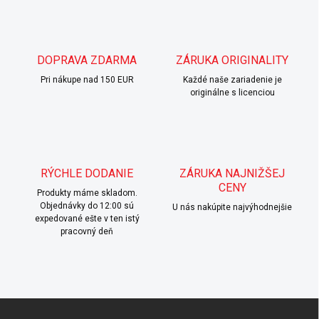
l
á
d
a
c
DOPRAVA ZDARMA
ZÁRUKA ORIGINALITY
i
Pri nákupe nad 150 EUR
e
Každé naše zariadenie je
originálne s licenciou
p
r
v
k
y
v
RÝCHLE DODANIE
ZÁRUKA NAJNIŽŠEJ
ý
CENY
p
Produkty máme skladom.
i
Objednávky do 12:00 sú
U nás nakúpite najvýhodnejšie
s
expedované ešte v ten istý
u
pracovný deň
Z