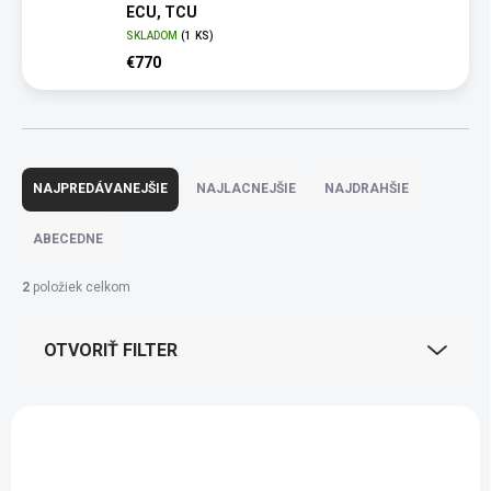
ECU, TCU
SKLADOM
(1 KS)
€770
R
a
NAJPREDÁVANEJŠIE
NAJLACNEJŠIE
NAJDRAHŠIE
d
e
ABECEDNE
n
i
2
položiek celkom
e
p
OTVORIŤ FILTER
r
o
d
V
u
ý
k
p
t
i