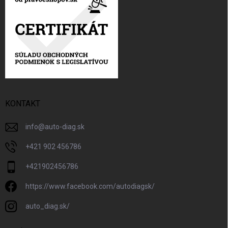
KONTAKT
info
@
auto-diag.sk
+421 902 456786
+421902456786
https://www.facebook.com/autodiagsk/
auto_diag.sk/