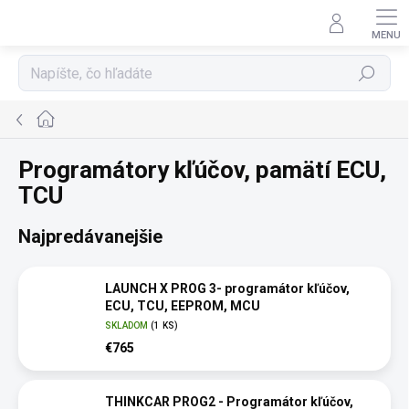
Prejsť
na
obsah
Hľadať
Domov
Programátory kľúčov, pamätí ECU,
TCU
Najpredávanejšie
LAUNCH X PROG 3- programátor kľúčov,
ECU, TCU, EEPROM, MCU
SKLADOM
(1 KS)
€765
THINKCAR PROG2 - Programátor kľúčov,