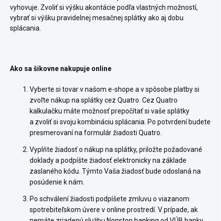
vyhovuje. Zvoliť si výšku akontácie podľa vlastných možností,
vybrať si výšku pravidelnej mesačnej splátky ako aj dobu
splácania.
Ako sa šikovne nakupuje online
Vyberte si tovar v našom e-shope a v spôsobe platby si
zvoľte nákup na splátky cez Quatro. Cez Quatro
kalkulačku máte možnosť prepočítať si vaše splátky
a zvoliť si svoju kombináciu splácania. Po potvrdení budete
presmerovaní na formulár žiadosti Quatro.
Vyplňte žiadosť o nákup na splátky, priložte požadované
doklady a podpíšte žiadosť elektronicky na základe
zaslaného kódu. Týmto Vaša žiadosť bude odoslaná na
posúdenie k nám.
Po schválení žiadosti podpíšete zmluvu o viazanom
spotrebiteľskom úvere v online prostredí. V prípade, ak
nemáte zriadenú službu
Nonstop banking
od VÚB banky