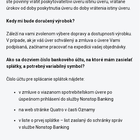
ste povinný vrátiť poskytovateľovi úveru istinu úveru, vrátane
úrokov od doby poskytnutia úveru do doby vrátenia istiny úveru.
Kedy mi bude doručený výrobok?
Záleží na vami zvolenom výbere dopravy a dostupnosti výrobku.
V prípade, ak je váš úver schválený a zmluva o úvere Vami
podpísaná, začíname pracovať na expedícii vašej objednávky.
Ako sa dozviem číslo bankového účtu, na ktoré mám zasielať
splátky, a potrebný variabilný symbol?
Číslo účtu pre splácanie splátok nájdete:
v zmluve o viazanom spotrebiteľskom úvere po
úspešnom prihlásení do služby
Nonstop Banking
na web stránke Quatro v časti
Oznamy
v liste o prvej splátke – list zaslaný do schránky správ
v službe
Nonstop Banking