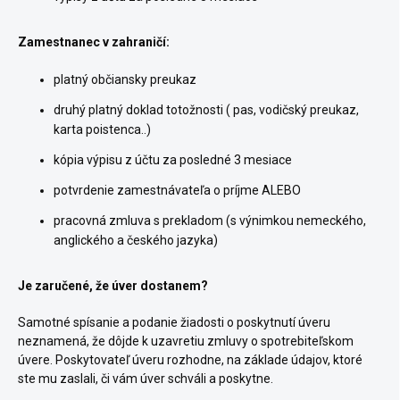
Zamestnanec v zahraničí:
platný občiansky preukaz
druhý platný doklad totožnosti ( pas, vodičský preukaz,
karta poistenca..)
kópia výpisu z účtu za posledné 3 mesiace
potvrdenie zamestnávateľa o príjme ALEBO
pracovná zmluva s prekladom (s výnimkou nemeckého,
anglického a českého jazyka)
Je zaručené, že úver dostanem?
Samotné spísanie a podanie žiadosti o poskytnutí úveru
neznamená, že dôjde k uzavretiu zmluvy o spotrebiteľskom
úvere. Poskytovateľ úveru rozhodne, na základe údajov, ktoré
ste mu zaslali, či vám úver schváli a poskytne.