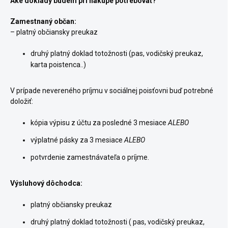
Aké doklady budem pri nákupe potrebovať?
Zamestnaný občan:
– platný občiansky preukaz
druhý platný doklad totožnosti (pas, vodičský preukaz,
karta poistenca..)
V prípade nevereného príjmu v sociálnej poisťovni buď potrebné
doložiť:
kópia výpisu z účtu za posledné 3 mesiace
ALEBO
výplatné pásky za 3 mesiace
ALEBO
potvrdenie zamestnávateľa o príjme.
Výsluhový dôchodca:
platný občiansky preukaz
druhý platný doklad totožnosti ( pas, vodičský preukaz,