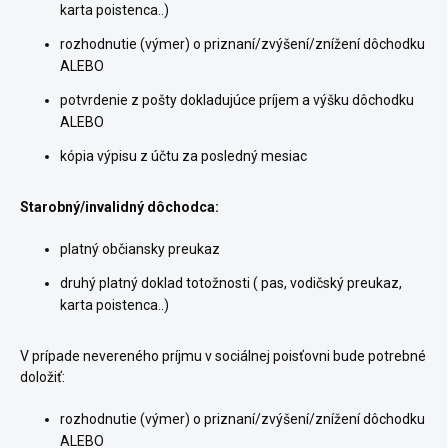
karta poistenca..)
rozhodnutie (výmer) o priznaní/zvýšení/znížení dôchodku
ALEBO
potvrdenie z pošty dokladujúce príjem a výšku dôchodku
ALEBO
kópia výpisu z účtu za posledný mesiac
Starobný/invalidný dôchodca:
platný občiansky preukaz
druhý platný doklad totožnosti ( pas, vodičský preukaz,
karta poistenca..)
V prípade nevereného príjmu v sociálnej poisťovni bude potrebné
doložiť:
rozhodnutie (výmer) o priznaní/zvýšení/znížení dôchodku
ALEBO