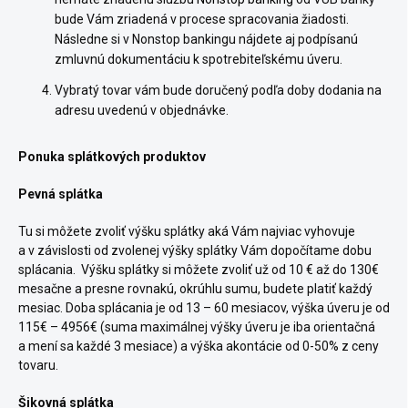
bude Vám zriadená v procese spracovania žiadosti.
Následne si v Nonstop bankingu nájdete aj podpísanú
zmluvnú dokumentáciu k spotrebiteľskému úveru.
Vybratý tovar vám bude doručený podľa doby dodania na
adresu uvedenú v objednávke.
Ponuka splátkových produktov
Pevná splátka
Tu si môžete zvoliť výšku splátky aká Vám najviac vyhovuje
a v závislosti od zvolenej výšky splátky Vám dopočítame dobu
splácania. Výšku splátky si môžete zvoliť už od 10 € až do 130€
mesačne a presne rovnakú, okrúhlu sumu, budete platiť každý
mesiac. Doba splácania je od 13 – 60 mesiacov, výška úveru je od
115€ – 4956€ (suma maximálnej výšky úveru je iba orientačná
a mení sa každé 3 mesiace) a výška akontácie od 0-50% z ceny
tovaru.
Šikovná splátka