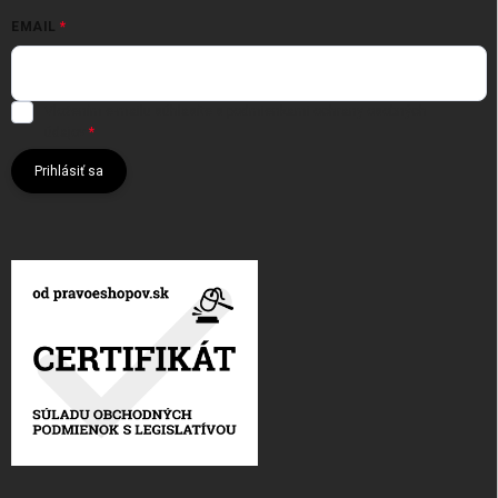
EMAIL
Vložením e-mailu súhlasíte s
podmienkami ochrany osobných
údajov
Prihlásiť sa