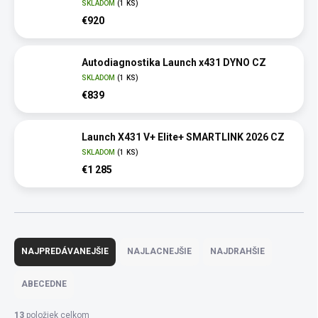
SKLADOM
(1 KS)
€920
Autodiagnostika Launch x431 DYNO CZ
SKLADOM
(1 KS)
€839
Launch X431 V+ Elite+ SMARTLINK 2026 CZ
SKLADOM
(1 KS)
€1 285
R
a
NAJPREDÁVANEJŠIE
NAJLACNEJŠIE
NAJDRAHŠIE
d
e
ABECEDNE
n
i
13
položiek celkom