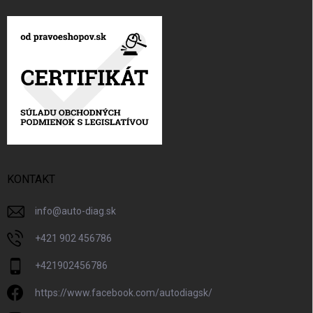
KONTAKT
info
@
auto-diag.sk
+421 902 456786
+421902456786
https://www.facebook.com/autodiagsk/