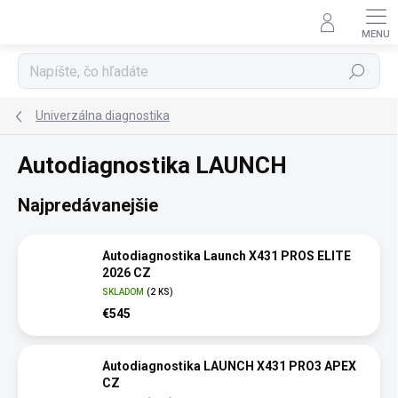
Prejsť
na
obsah
Hľadať
Univerzálna diagnostika
Autodiagnostika LAUNCH
Najpredávanejšie
Autodiagnostika Launch X431 PROS ELITE
2026 CZ
SKLADOM
(2 KS)
€545
Autodiagnostika LAUNCH X431 PRO3 APEX
CZ