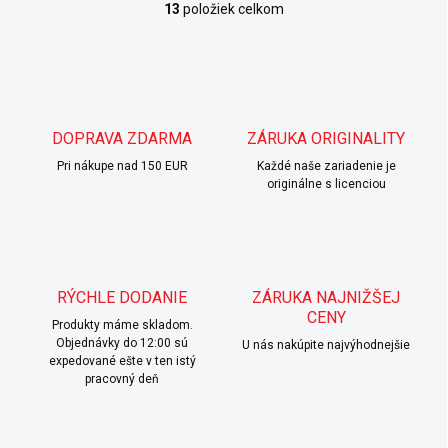
13
položiek celkom
O
v
l
á
d
a
c
DOPRAVA ZDARMA
ZÁRUKA ORIGINALITY
i
Pri nákupe nad 150 EUR
e
Každé naše zariadenie je
originálne s licenciou
p
r
v
k
y
v
RÝCHLE DODANIE
ZÁRUKA NAJNIŽŠEJ
ý
CENY
p
Produkty máme skladom.
i
Objednávky do 12:00 sú
U nás nakúpite najvýhodnejšie
s
expedované ešte v ten istý
u
pracovný deň