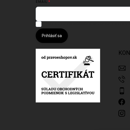
EMAIL
Vložením e-mailu súhlasíte s
podmienkami ochrany 
Prihlásiť sa
KON