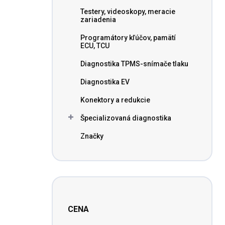
n
Testery, videoskopy, meracie
e
zariadenia
l
Programátory kľúčov, pamätí
ECU, TCU
Diagnostika TPMS-snímače tlaku
Diagnostika EV
Konektory a redukcie
Špecializovaná diagnostika
Značky
CENA