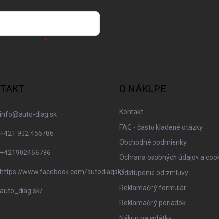
osobných údajov
TAKT
O NÁKUPE
Kontakt
info
@
auto-diag.sk
FAQ - často kladené otázky
+421 902 456786
Obchodné podmienky
+421902456786
Ochrana osobných údajov a coo
https://www.facebook.com/autodiagsk/
Odstúpenie od zmluvy
Reklamačný formulár
auto_diag.sk/
Reklamačný poriadok
Nákup na splátky