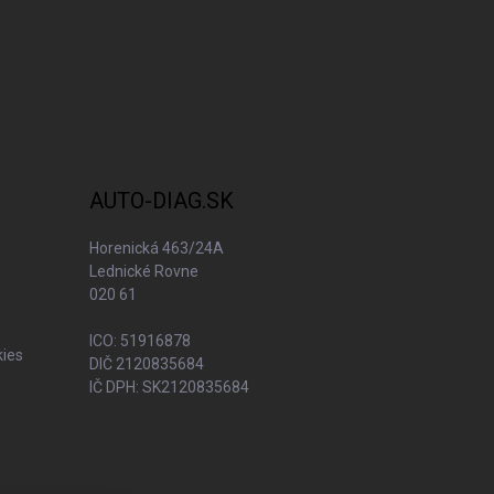
AUTO-DIAG.SK
Horenická 463/24A
Lednické Rovne
020 61
ICO: 51916878
kies
DIČ 2120835684
IČ DPH: SK2120835684