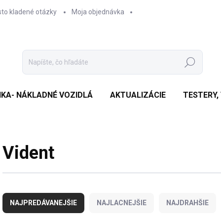
sto kladené otázky
Moja objednávka
Hľadať
IKA- NÁKLADNÉ VOZIDLÁ
AKTUALIZÁCIE
TESTERY,
Vident
R
a
NAJPREDÁVANEJŠIE
NAJLACNEJŠIE
NAJDRAHŠIE
d
e