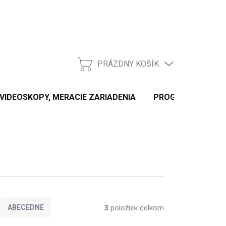
PRÁZDNY KOŠÍK
NÁKUPNÝ
KOŠÍK
 VIDEOSKOPY, MERACIE ZARIADENIA
PROGRAMÁTORY KĽ
3
položiek celkom
ABECEDNE