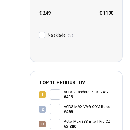
€
249
€
1190
Na sklade
3
TOP 10 PRODUKTOV
VCDS Standard PLUS VAG-
COM Ross-Tech HEX-V2®
€415
VCDS MAX VAG-COM Ross-
Tech HEX-V2®
€465
Autel MaxiSYS Elite II Pro CZ
€2 880