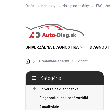
Prejsť
O nás
Kontakty
Nákup na splátky
FAQ - ča
na
obsah
UNIVERZÁLNA DIAGNOSTIKA
DIAGNOST
Domov
Predávané značky
Vident
B
Kategórie
o
Preskočiť
č
kategórie
n
Univerzálna diagnostika
ý
Diagnostika- nákladné vozidlá
p
a
Aktualizácie