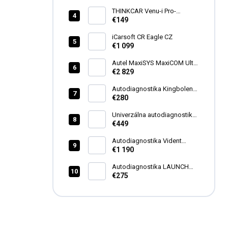
THINKCAR Venu-i Pro-
programátor TPMS
€149
iCarsoft CR Eagle CZ
€1 099
Autel MaxiSYS MaxiCOM Ultra
Lite
€2 829
Autodiagnostika Kingbolen
S600 SK
€280
Univerzálna autodiagnostika
MAXIECU 2026 FULL
€449
Autodiagnostika Vident
iSmart 920 SK
€1 190
Autodiagnostika LAUNCH
CRP129X V3.0 (CRP129E)
€275