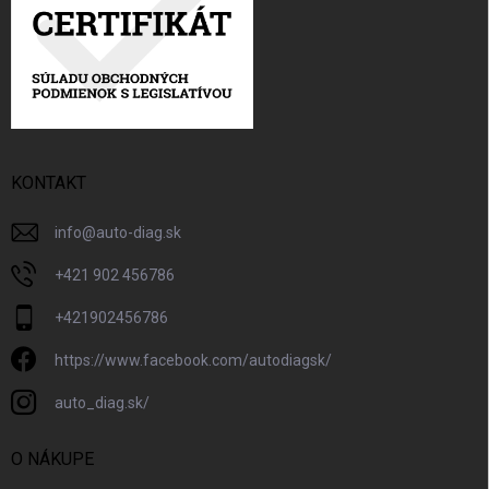
KONTAKT
info
@
auto-diag.sk
+421 902 456786
+421902456786
https://www.facebook.com/autodiagsk/
auto_diag.sk/
O NÁKUPE