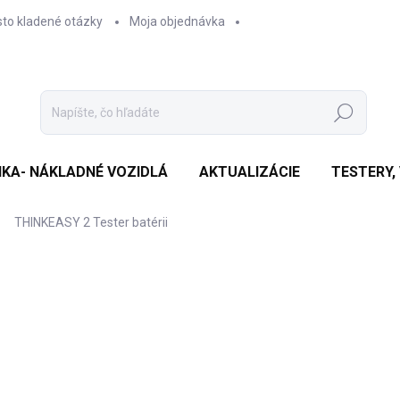
sto kladené otázky
Moja objednávka
Hľadať
IKA- NÁKLADNÉ VOZIDLÁ
AKTUALIZÁCIE
TESTERY,
THINKEASY 2 Tester batérii
Neohodnotené
Podrobnosti hodnotenia
ZNAČKA:
THINK
€
€93
Jedn
SK
cena
MÔŽ