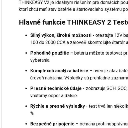
THINKEASY V2 je ideálnym riešením pre domácich použ
ktorí chcú mať stav batérie a štartovacieho systému po
Hlavné funkcie THINKEASY 2 Tester
Silný výkon, široké možnosti -
otestujte 12V ba
100 do 2000 CCA a zároveň skontrolujte štartér a
Pohodlné použitie
– batériu môžete testovať pri
vyberania.
Komplexná analýza batérie
– overuje stav baté
úroveň nabíjania. Výsledky sú prehľadne zaznam
Presné technické údaje
- zobrazuje SOH, SOC,
vnútorný odpor a ďalšie.
Rýchle a presné výsledky
- test trvá len nieko
%.
Bezpečné pripojenie
– ochrana proti nesprávne