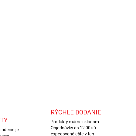
8.2026
NOSTI
UČENIA
−
+
Pridať do košíka
AILNÉ INFORMÁCIE
OPÝTAŤ SA
RÝCHLE DODANIE
ITY
Produkty máme skladom.
Objednávky do 12:00 sú
iadenie je
expedované ešte v ten
enciou