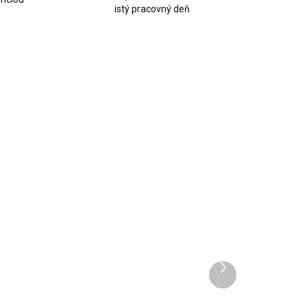
istý pracovný deň
SKLADOM
SKLADOM
(3 KS)
(1 KS)
hinktool
Autodiagnostika
EURO Reader
Thinkcar
8
Thinkscan MAX2
€599
SK
€539
Ďalší
486,99 bez DPH
produkt
€438,21 bez DPH