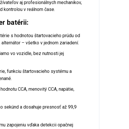
ívateľov aj profesionálnych mechanikov,
d kontrolou v reálnom čase.
 batérii:
térie s hodnotou štartovacieho prúdu od
 alternátor – všetko v jednom zariadení.
amo vo vozidle, bez nutnosti jej
rie, funkciu štartovacieho systému a
enané.
 hodnotu CCA, menovitý CCA, napätie,
ľko sekúnd a dosahuje presnosť až 99,9
mu zapojeniu vďaka detekcii opačnej