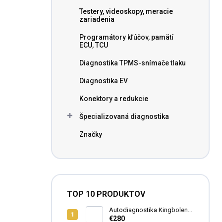
n
Testery, videoskopy, meracie
e
zariadenia
l
Programátory kľúčov, pamätí
ECU, TCU
Diagnostika TPMS-snímače tlaku
Diagnostika EV
Konektory a redukcie
Špecializovaná diagnostika
Značky
TOP 10 PRODUKTOV
Autodiagnostika Kingbolen
S600 SK
€280