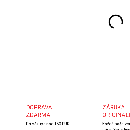
DO:
10.
MOŽ
DOR
DET
DOPRAVA
ZÁRUKA
ZDARMA
ORIGINAL
Pri nákupe nad 150 EUR
Každé naše zar
originálne s lic