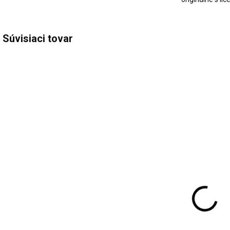
Súvisiaci tovar
NOVINKA
SKLADOM
SKLADOM
(1 KS)
(1 KS)
Autodiagnostika
T
THINKCAR
Thinkdiag 2
Venu-i Pro-
FULL CZ
programátor
€285
TPMS
€149
€231,71 bez DPH
€
€121,14 bez DPH