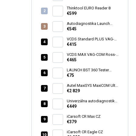
Thinktool EURO Reader 8
€599
Autodiagnostika Launch
X431 PROS ELITE 2026 CZ
€545
VCDS Standard PLUS VAG-
COM Ross-Tech HEX-V2®
€415
VCDS MAX VAG-COM Ross-
Tech HEX-V2®
€465
LAUNCH BST 360 Tester
batérii
€75
Autel MaxiSYS MaxiCOM Ultra
Lite
€2 829
Univerzálna autodiagnostika
MAXIECU 2026 FULL
€449
iCarsoft CR Max CZ
€379
iCarsoft CR Eagle CZ