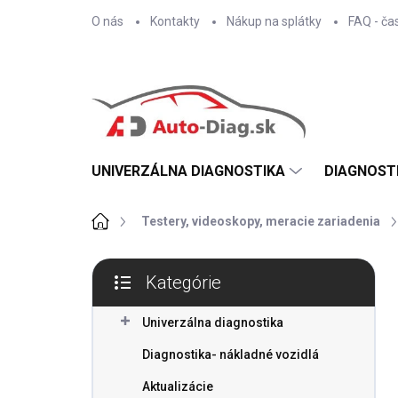
Prejsť
O nás
Kontakty
Nákup na splátky
FAQ - ča
na
obsah
UNIVERZÁLNA DIAGNOSTIKA
DIAGNOST
Domov
Testery, videoskopy, meracie zariadenia
B
Kategórie
o
Preskočiť
č
kategórie
n
Univerzálna diagnostika
ý
Diagnostika- nákladné vozidlá
p
a
Aktualizácie