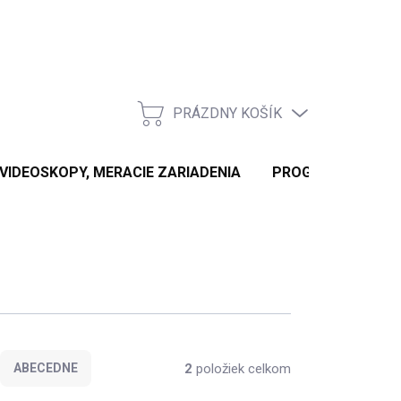
PRÁZDNY KOŠÍK
NÁKUPNÝ
KOŠÍK
 VIDEOSKOPY, MERACIE ZARIADENIA
PROGRAMÁTORY KĽ
2
položiek celkom
ABECEDNE