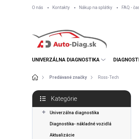
Prejsť
O nás
Kontakty
Nákup na splátky
FAQ - ča
na
obsah
UNIVERZÁLNA DIAGNOSTIKA
DIAGNOST
Domov
Predávané značky
Ross-Tech
B
Kategórie
o
Preskočiť
č
kategórie
n
Univerzálna diagnostika
ý
Diagnostika- nákladné vozidlá
p
a
Aktualizácie