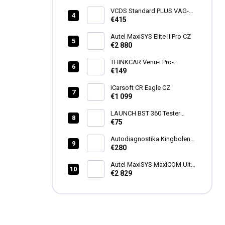
VCDS Standard PLUS VAG-
COM Ross-Tech HEX-V2®
€415
Autel MaxiSYS Elite II Pro CZ
€2 880
THINKCAR Venu-i Pro-
programátor TPMS
€149
iCarsoft CR Eagle CZ
€1 099
LAUNCH BST 360 Tester
batérii
€75
Autodiagnostika Kingbolen
S600 SK
€280
Autel MaxiSYS MaxiCOM Ultra
Lite
€2 829