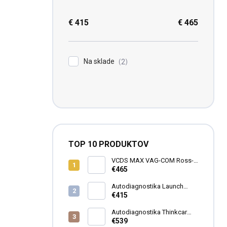
€
415
€
465
Na sklade
2
TOP 10 PRODUKTOV
VCDS MAX VAG-COM Ross-
Tech HEX-V2®
€465
Autodiagnostika Launch
X431 CRP919X BT CZ 2026
€415
Autodiagnostika Thinkcar
Thinkscan MAX2 SK
€539