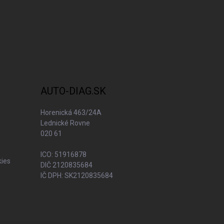
AUTO-DIAG.SK
Horenická 463/24A
Lednické Rovne
020 61
ICO: 51916878
kies
DIČ 2120835684
IČ DPH: SK2120835684