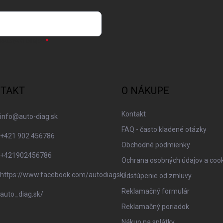
osobných údajov
TAKT
O NÁKUPE
Kontakt
info
@
auto-diag.sk
FAQ - často kladené otázky
+421 902 456786
Obchodné podmienky
+421902456786
Ochrana osobných údajov a coo
https://www.facebook.com/autodiagsk/
Odstúpenie od zmluvy
Reklamačný formulár
auto_diag.sk/
Reklamačný poriadok
Nákup na splátky