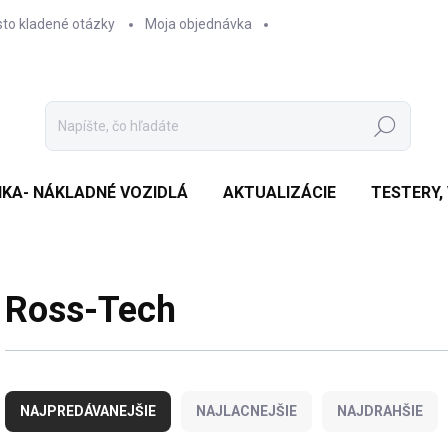
sto kladené otázky
Moja objednávka
Hľadať
IKA- NÁKLADNÉ VOZIDLÁ
AKTUALIZÁCIE
TESTERY,
Ross-Tech
R
a
NAJPREDÁVANEJŠIE
NAJLACNEJŠIE
NAJDRAHŠIE
d
e