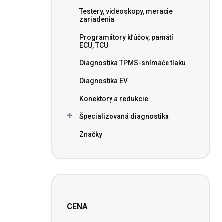
n
Testery, videoskopy, meracie
e
zariadenia
l
Programátory kľúčov, pamätí
ECU, TCU
Diagnostika TPMS-snímače tlaku
Diagnostika EV
Konektory a redukcie
Špecializovaná diagnostika
Značky
CENA