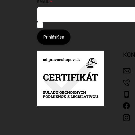
EMAIL
Vložením e-mailu súhlasíte s
podmienkami ochrany 
Prihlásiť sa
KON