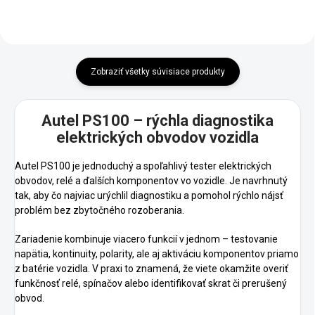
Zobraziť všetky súvisiace produkty
Autel PS100 – rýchla diagnostika
elektrických obvodov vozidla
Autel PS100 je jednoduchý a spoľahlivý tester elektrických
obvodov, relé a ďalších komponentov vo vozidle. Je navrhnutý
tak, aby čo najviac urýchlil diagnostiku a pomohol rýchlo nájsť
problém bez zbytočného rozoberania.
Zariadenie kombinuje viacero funkcií v jednom – testovanie
napätia, kontinuity, polarity, ale aj aktiváciu komponentov priamo
z batérie vozidla. V praxi to znamená, že viete okamžite overiť
funkčnosť relé, spínačov alebo identifikovať skrat či prerušený
obvod.