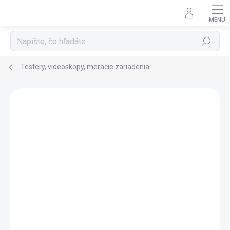
Prejsť
na
obsah
Hľadať
Testery, videoskopy, meracie zariadenia
Podrobnosti hodnotenia
Neohodnotené
ZNAČKA:
AUTEL