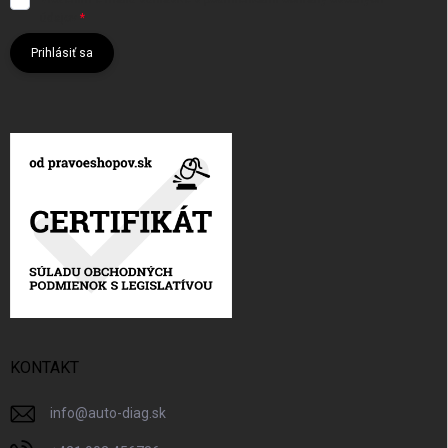
údajov
Prihlásiť sa
KONTAKT
info
@
auto-diag.sk