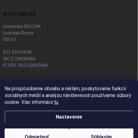
AUTO-DIAG.SK
Horenická 463/24A
Lednické Rovne
020 61
ICO: 51916878
DIČ 2120835684
IČ DPH: SK2120835684
Na prispôsobenie obsahu a reklám, poskytovanie funkcií
sociálnych médií a analýzu návštevnosti používame súbory
cookie. Viac informácií
tu
.
Nastavenie
Copyright 2026
Auto-Diag.sk
. Všetky práva vyhradené.
Upraviť nastavenie
cookies
Odmietnuť
Súhlasím