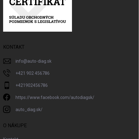
KONTAKT
info
@
auto-diag.sk
+421 902 456786
+421902456786
https://www.facebook.com/autodiagsk/
auto_diag.sk/
O NÁKUPE