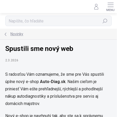
Prejsť
na
obsah
Hľadať
Novinky
Spustili sme nový web
2.3.2026
S radosťou Vám oznamujeme, že sme pre Vás spustili
úplne nový e-shop
Auto-Diag.sk
. Našim cieľom je
priniesť Vám ešte prehľadnejší, rýchlejší a pohodlnejší
nákup autodiagnostiky a príslušenstva pre servis aj
domácich majstrov.
Nový e-shop je navrhnutý tak, aby ste sa k správnemu