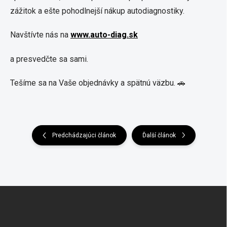
zážitok a ešte pohodlnejší nákup autodiagnostiky.
Navštívte nás na
www.auto-diag.sk
a presvedčte sa sami.
Tešíme sa na Vaše objednávky a spätnú väzbu. 🚗
Predchádzajúci článok
Ďalší článok
Z
á
p
ä