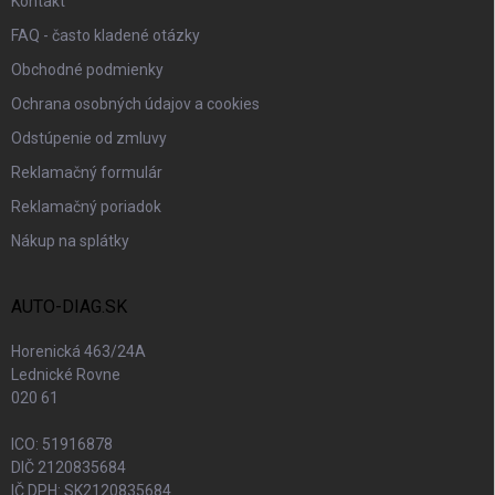
Kontakt
FAQ - často kladené otázky
Obchodné podmienky
Ochrana osobných údajov a cookies
Odstúpenie od zmluvy
Reklamačný formulár
Reklamačný poriadok
Nákup na splátky
AUTO-DIAG.SK
Horenická 463/24A
Lednické Rovne
020 61
ICO: 51916878
DIČ 2120835684
IČ DPH: SK2120835684