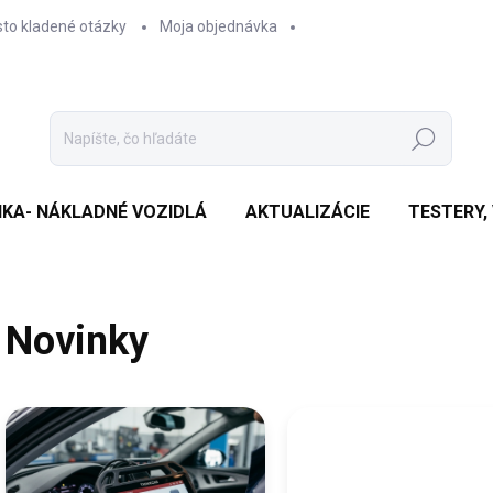
sto kladené otázky
Moja objednávka
Hľadať
IKA- NÁKLADNÉ VOZIDLÁ
AKTUALIZÁCIE
TESTERY,
Novinky
V
ý
p
i