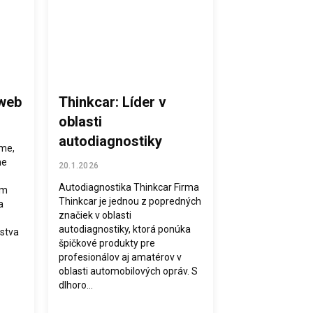
 web
Thinkcar: Líder v
oblasti
autodiagnostiky
me,
ne
20.1.2026
Autodiagnostika Thinkcar Firma
ám
Thinkcar je jednou z popredných
a
značiek v oblasti
autodiagnostiky, ktorá ponúka
nstva
špičkové produkty pre
profesionálov aj amatérov v
oblasti automobilových opráv. S
dlhoro...