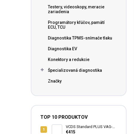
n
Testery, videoskopy, meracie
e
zariadenia
l
Programátory kľúčov, pamätí
ECU, TCU
Diagnostika TPMS-snímače tlaku
Diagnostika EV
Konektory a redukcie
Špecializovaná diagnostika
Značky
TOP 10 PRODUKTOV
VCDS Standard PLUS VAG-
COM Ross-Tech HEX-V2®
€415