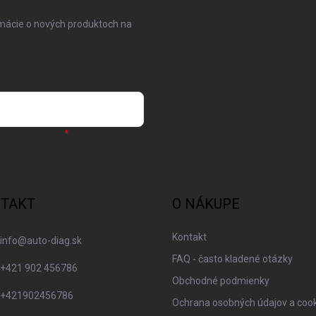
rmácie o nových produktoch na
osobných údajov
TAKT
O NÁKUPE
Kontakt
info
@
auto-diag.sk
FAQ - často kladené otázky
+421 902 456786
Obchodné podmienky
+421902456786
Ochrana osobných údajov a coo