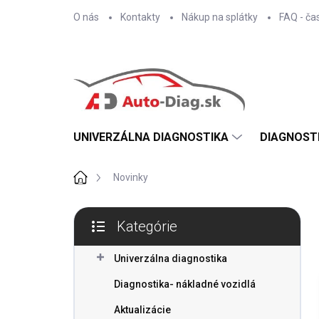
Prejsť
O nás
Kontakty
Nákup na splátky
FAQ - ča
na
obsah
UNIVERZÁLNA DIAGNOSTIKA
DIAGNOST
Domov
Novinky
B
Kategórie
o
Preskočiť
č
kategórie
n
Univerzálna diagnostika
ý
Diagnostika- nákladné vozidlá
p
a
Aktualizácie