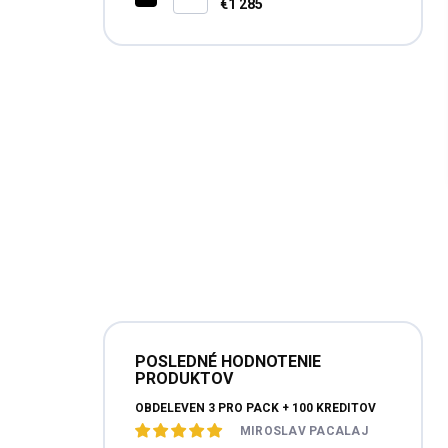
SMARTLINK 2026 CZ
€1 285
POSLEDNÉ HODNOTENIE
PRODUKTOV
OBDELEVEN 3 PRO PACK + 100 KREDITOV
MIROSLAV PACALAJ