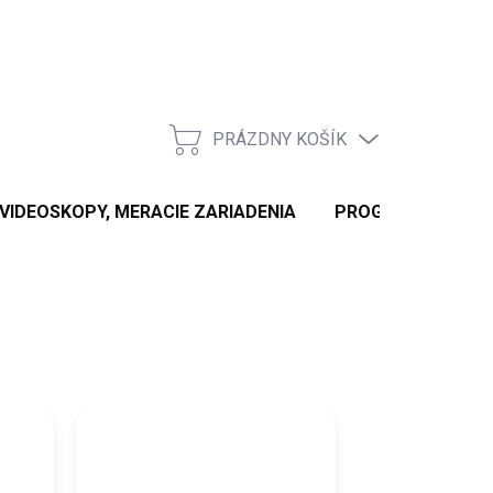
PRÁZDNY KOŠÍK
NÁKUPNÝ
KOŠÍK
 VIDEOSKOPY, MERACIE ZARIADENIA
PROGRAMÁTORY KĽ