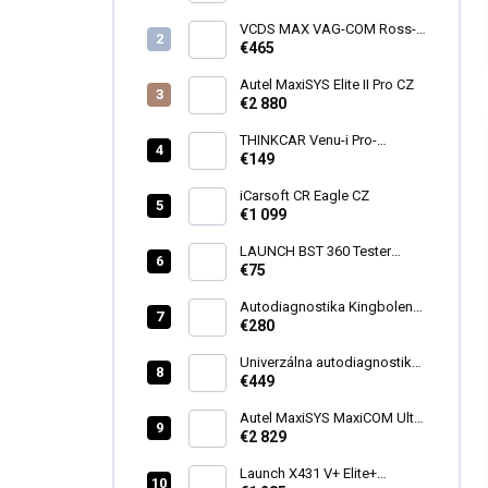
VCDS MAX VAG-COM Ross-
Tech HEX-V2®
€465
Autel MaxiSYS Elite II Pro CZ
€2 880
THINKCAR Venu-i Pro-
programátor TPMS
€149
iCarsoft CR Eagle CZ
€1 099
LAUNCH BST 360 Tester
batérii
€75
Autodiagnostika Kingbolen
S600 SK
€280
Univerzálna autodiagnostika
MAXIECU 2026 FULL
€449
Autel MaxiSYS MaxiCOM Ultra
Lite
€2 829
Launch X431 V+ Elite+