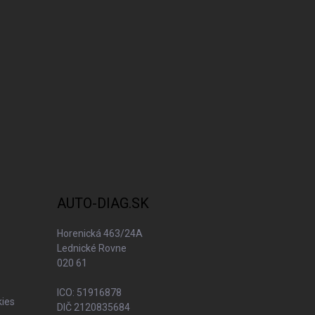
AUTO-DIAG.SK
Horenická 463/24A
Lednické Rovne
020 61
ICO: 51916878
kies
DIČ 2120835684