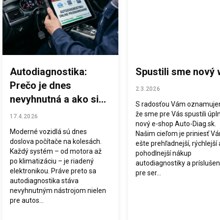
s
č
l
á
n
k
o
Autodiagnostika:
Spustili sme nový
v
Prečo je dnes
2.3.2026
nevyhnutná a ako si
S radosťou Vám oznamuje
vybrať správne
že sme pre Vás spustili úpl
17.4.2026
nový e-shop Auto-Diag.sk.
zariadenie
Moderné vozidlá sú dnes
Našim cieľom je priniesť V
doslova počítače na kolesách.
ešte prehľadnejší, rýchlejší 
Každý systém – od motora až
pohodlnejší nákup
po klimatizáciu – je riadený
autodiagnostiky a prísluše
elektronikou. Práve preto sa
pre ser...
autodiagnostika stáva
nevyhnutným nástrojom nielen
pre autos...