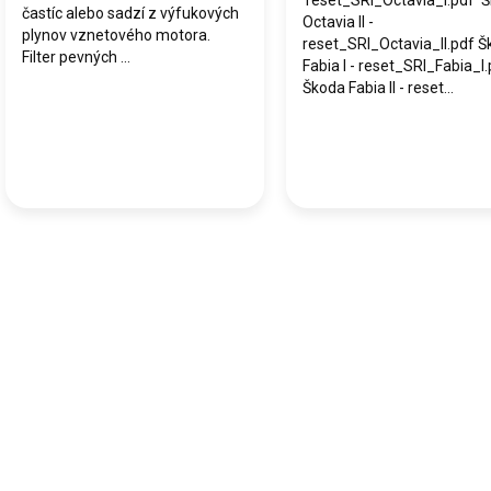
reset_SRI_Octavia_I.pdf 
častíc alebo sadzí z výfukových
Octavia II -
plynov vznetového motora.
reset_SRI_Octavia_II.pdf 
Filter pevných ...
Fabia I - reset_SRI_Fabia_I
Škoda Fabia II - reset...
O
v
l
á
d
a
c
i
e
p
r
v