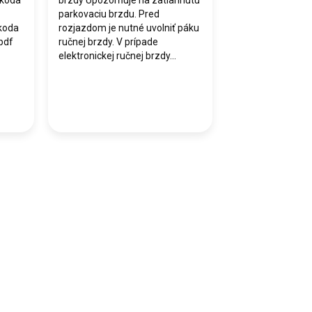
Škoda
brzdy Upozorňuje na zatiahnutú
parkovaciu brzdu. Pred
Škoda
rozjazdom je nutné uvolniť páku
.pdf
ručnej brzdy. V prípade
elektronickej ručnej brzdy...