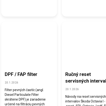
DPF / FAP filter
Ručný reset
servisných interva
20.1.2026
20.1.2026
Filter pevných častíc (angl.
Diesel Particulate Filter
Návody na reset servisných
skrátene DPF) je zariadenie
intervalov Škoda Octavia I -
určené na filtráciu pevných