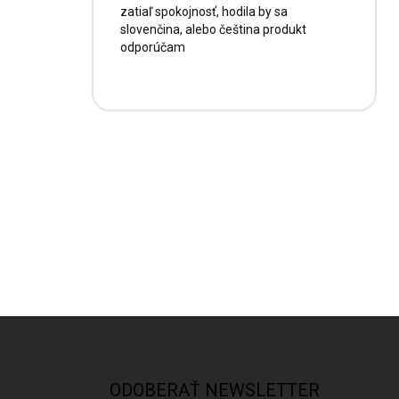
zatiaľ spokojnosť, hodila by sa
slovenčina, alebo čeština produkt
odporúčam
Z
á
p
ä
ODOBERAŤ NEWSLETTER