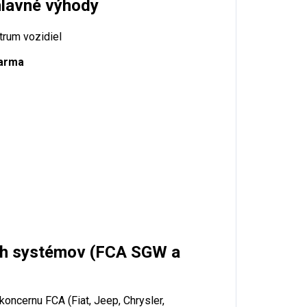
hlavné výhody
trum vozidiel
darma
h systémov (FCA SGW a
oncernu FCA (Fiat, Jeep, Chrysler,