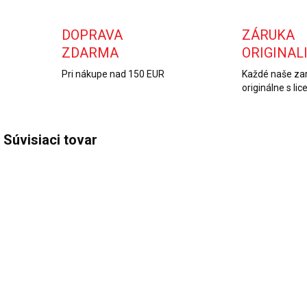
DOPRAVA
ZÁRUKA
ZDARMA
ORIGINAL
Pri nákupe nad 150 EUR
Každé naše zar
originálne s lic
Súvisiaci tovar
SKLADOM
OBJEDNANÉ
(1 KS)
Autodiagnostika
Autel
U
Kingbolen S600