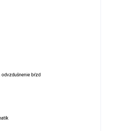
 odvzdušnenie bŕzd
atík