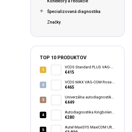
Konektory a redukcie
Špecializovaná diagnostika
Značky
TOP 10 PRODUKTOV
VCDS Standard PLUS VAG-
COM Ross-Tech HEX-V2®
€415
VCDS MAX VAG-COM Ross-
Tech HEX-V2®
€465
Univerzálna autodiagnostika
MAXIECU 2026 FULL
€449
Autodiagnostika Kingbolen
S600 SK
€280
Autel MaxiSYS MaxiCOM Ultra