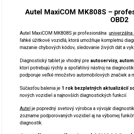
Autel MaxiCOM MK808S – profesi
OBD2
Autel MaxiCOM MK808S je profesionálna
univerzálna
ľahké úžitkové vozidlá, ktorá umožňuje kompletnú diagno
mazanie chybových kódov, sledovanie živých dát a vyko
Diagnostický tablet je vhodný pre
autoservisy, autom
ktorí potrebujú rýchly a spoľahlivý nástroj na diagnost
podporuje veľké množstvo automobilových značiek a m
Súčasťou balenia je
1 rok bezplatných aktualizácií s
nových vozidiel a najnovších diagnostických funkcií.
Autel
je popredný svetový výrobca a vývojár diagnostik
zozname podporovaných vozidiel aj na výbornej funkčno
diagnostík.