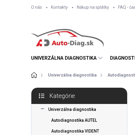
Prejsť
O nás
Kontakty
Nákup na splátky
FAQ - ča
na
obsah
UNIVERZÁLNA DIAGNOSTIKA
DIAGNOST
Domov
Univerzálna diagnostika
Autodiagnost
B
Kategórie
o
Preskočiť
č
kategórie
n
Univerzálna diagnostika
ý
Autodiagnostika AUTEL
p
a
Autodiagnostika VIDENT