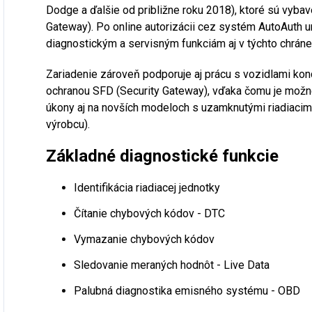
Dodge a ďalšie od približne roku 2018), ktoré sú vy
Gateway). Po online autorizácii cez systém AutoAuth 
diagnostickým a servisným funkciám aj v týchto chrán
Zariadenie zároveň podporuje aj prácu s vozidlami k
ochranou SFD (Security Gateway), vďaka čomu je možn
úkony aj na novších modeloch s uzamknutými riadiacim
výrobcu).
Základné diagnostické funkcie
Identifikácia riadiacej jednotky
Čítanie chybových kódov - DTC
Vymazanie chybových kódov
Sledovanie m
eraných hodnôt - Live Data
Palubná diagnostika emisného systému - OBD