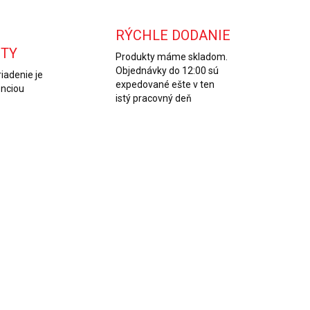
RÝCHLE DODANIE
ITY
Produkty máme skladom.
Objednávky do 12:00 sú
iadenie je
expedované ešte v ten
enciou
istý pracovný deň
SKLADOM
(1 KS)
niverzálna