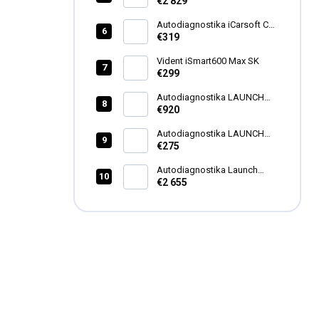
Lite
€2 829
Autodiagnostika iCarsoft CR
Pro+ CZ
€319
Vident iSmart600 Max SK
€299
Autodiagnostika LAUNCH
X431 PRO3 APEX CZ
€920
Autodiagnostika LAUNCH
CRP129X V3.0 (CRP129E)
€275
Autodiagnostika Launch
X431 PAD VII Elite 2026 CZ
€2 655