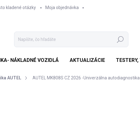
sto kladené otázky
Moja objednávka
Hľadať
IKA- NÁKLADNÉ VOZIDLÁ
AKTUALIZÁCIE
TESTERY,
ika AUTEL
AUTEL MK808S CZ 2026 -Univerzálna autodiagnostika
Neohodnotené
Podrobnosti hodnotenia
ZNAČKA:
AUTEL
€
€38
Jedn
SK
cena
MÔŽ