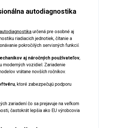
onálna autodiagnostika
 autodiagnostika
určená pre osobné aj
stiku riadiacich jednotiek, čítanie a
návanie pokročilých servisných funkcií.
echanikov aj náročných používateľov
,
iku moderných vozidiel. Zariadenie
odelov vrátane novších ročníkov.
oftvéru
, ktoré zabezpečujú podporu
ých zariadení čo sa prejavuje na veľkom
sti, častokrát lepšia ako EU výrobcovia