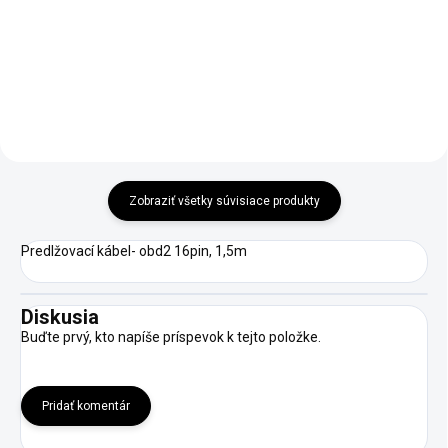
tablet, ktorý prináša rýchlu a
MAXIECU 2026 Originálna EU
presnú diagnostiku pre všetky
diagnostika pre osobné vozidlá /
moderné vozidlá. Vďaka
dodávky.Bezplatné aktualizácie
výkonnému 12,7″ displeju,
softwaru.Jednoduché,
bezdrôtovému VCI a...
prehladné ovládanie.Licencia
je...
Zobraziť všetky súvisiace produkty
Predlžovací kábel- obd2 16pin, 1,5m
Diskusia
Buďte prvý, kto napíše príspevok k tejto položke.
Pridať komentár