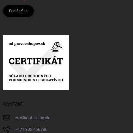
údajov
Prihlásiť sa
KONTAKT
info
@
auto-diag.sk
+421 902 456786