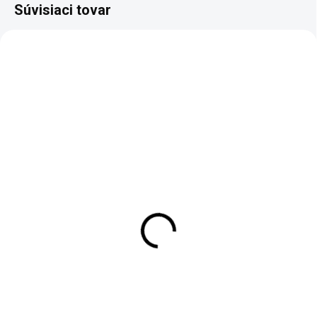
Súvisiaci tovar
SKLADOM
SKLADOM
(1 KS)
(1 KS)
Autel MaxiSYS
Univerzálna
MaxiCOM Ultra Lite
autodiagnostika
MAXIECU 2026 FULL
€2 829
€449
€2 300 bez DPH
€365,04 bez DPH
Do košíka
Do košíka
MaxiSYS Ultra Lite je
profesionálny diagnostický
Univerzálna autodiagnostika