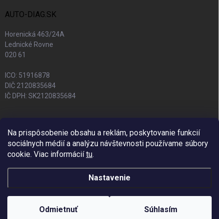
AUTO-DIAG.SK
Horenická 463/24A
Lednické Rovne
020 61
ICO: 51916878
DIČ 2120835684
IČ DPH: SK2120835684
Na prispôsobenie obsahu a reklám, poskytovanie funkcií
sociálnych médií a analýzu návštevnosti používame súbory
cookie. Viac informácií
tu
.
Nastavenie
Copyright 2026
Auto-Diag.sk
. Všetky práva vyhradené.
Upraviť nastavenie
cookies
Odmietnuť
Súhlasím